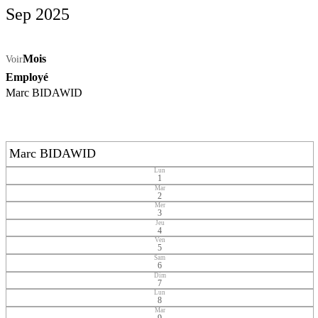
Sep 2025
Mois
Voir
Employé
Marc BIDAWID
Marc BIDAWID
Lun
1
Mar
2
Mer
3
Jeu
4
Ven
5
Sam
6
Dim
7
Lun
8
Mar
9