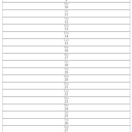
Mer
10
Jeu
11
Ven
12
Sam
13
Dim
14
Lun
15
Mar
16
Mer
17
Jeu
18
Ven
19
Sam
20
Dim
21
Lun
22
Mar
23
Mer
24
Jeu
25
Ven
26
Sam
27