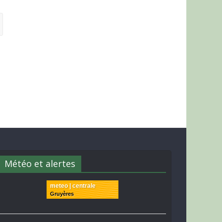
Météo et alertes
meteo | centrale
Gruyères