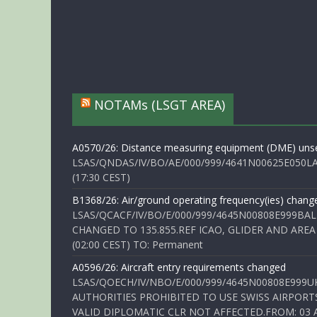
NOTAMs (LSGT AREA)
A0570/26: Distance measuring equipment (DME) unse
LSAS/QNDAS/IV/BO/AE/000/999/4641N00625E050LA 
(17:30 CEST)
B1368/26: Air/ground operating frequency(ies) chang
LSAS/QCACF/IV/BO/E/000/999/4645N00808E999BAL
CHANGED TO 135.855.REF ICAO, GLIDER AND AREA
(02:00 CEST) TO: Permanent
A0596/26: Aircraft entry requirements changed
LSAS/QOECH/IV/NBO/E/000/999/4645N00808E999U
AUTHORITIES PROHIBITED TO USE SWISS AIRPORT
VALID DIPLOMATIC CLR NOT AFFECTED.FROM: 03 Aug