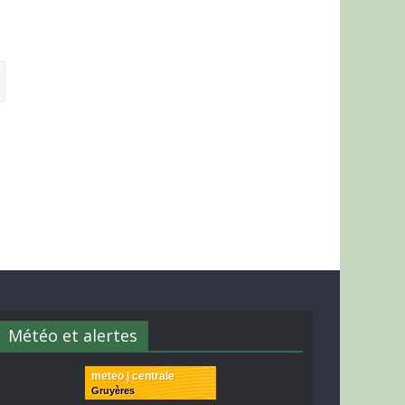
Météo et alertes
meteo | centrale
Gruyères