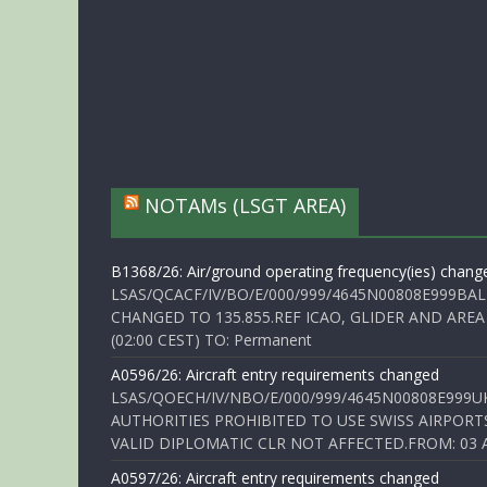
NOTAMs (LSGT AREA)
B1368/26: Air/ground operating frequency(ies) chang
LSAS/QCACF/IV/BO/E/000/999/4645N00808E999BAL
CHANGED TO 135.855.REF ICAO, GLIDER AND AREA
(02:00 CEST) TO: Permanent
A0596/26: Aircraft entry requirements changed
LSAS/QOECH/IV/NBO/E/000/999/4645N00808E999U
AUTHORITIES PROHIBITED TO USE SWISS AIRPORT
VALID DIPLOMATIC CLR NOT AFFECTED.FROM: 03 Aug
A0597/26: Aircraft entry requirements changed